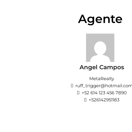
Agente
Angel Campos
MetaRealty
ruff_trigger@hotmail.co
+52 614 123 456 7890
+526142951183