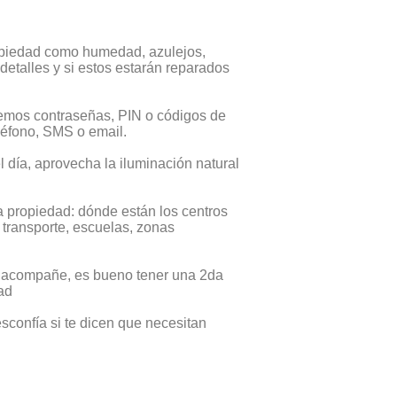
ropiedad como humedad, azulejos,
 detalles y si estos estarán reparados
remos contraseñas, PIN o códigos de
léfono, SMS o email.
el día, aprovecha la iluminación natural
a propiedad: dónde están los centros
e transporte, escuelas, zonas
te acompañe, es bueno tener una 2da
dad
esconfía si te dicen que necesitan