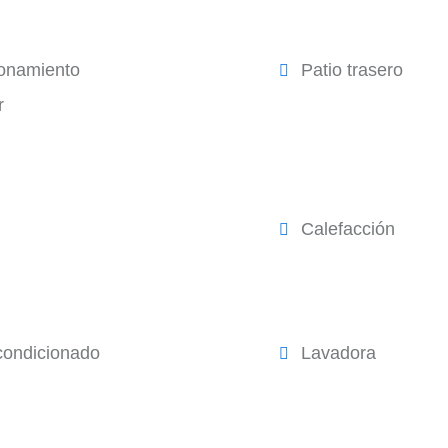
ionamiento
Patio trasero
r
Calefacción
condicionado
Lavadora