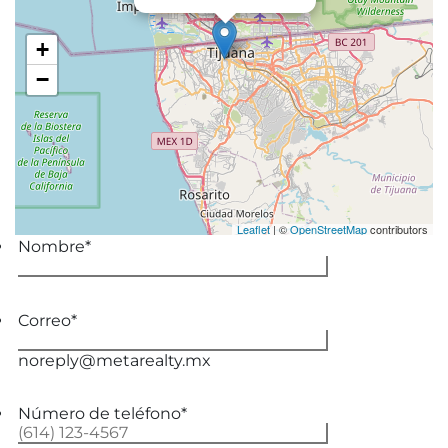
+
−
Leaflet
|
©
OpenStreetMap
contributors
Nombre
*
Correo
*
noreply@metarealty.mx
Número de teléfono
*