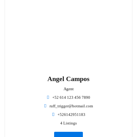
Angel Campos
Agent
+52 614 123 456 7890
ruff_trigger@hotmail.com
+526142951183
4 Listings