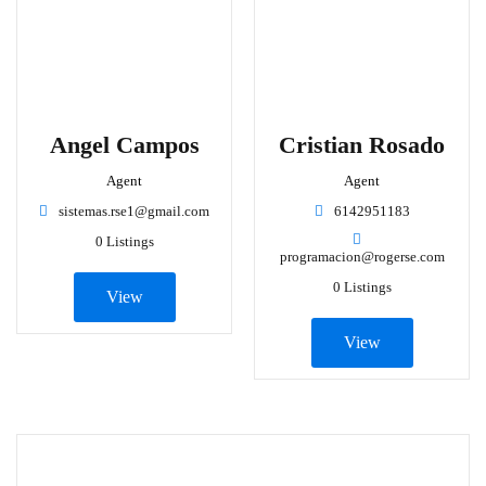
Angel Campos
Cristian Rosado
Agent
Agent
sistemas.rse1@gmail.com
6142951183
0 Listings
programacion@rogerse.com
0 Listings
View
View